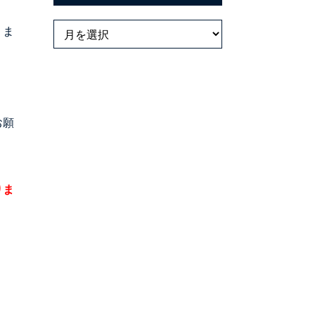
りま
お願
りま