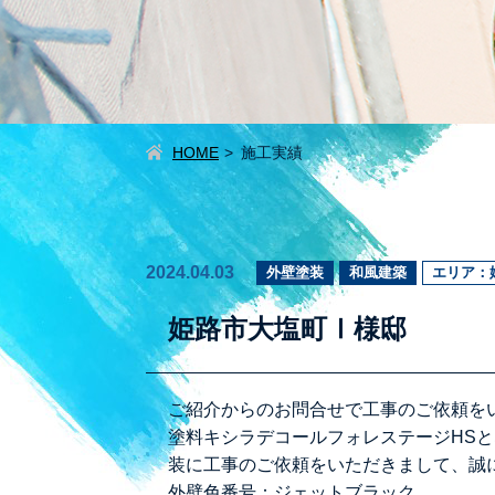
HOME
施工実績
2024.04.03
外壁塗装
和風建築
エリア：
姫路市大塩町Ⅰ様邸
ご紹介からのお問合せで工事のご依頼を
塗料キシラデコールフォレステージHS
装に工事のご依頼をいただきまして、誠
外壁色番号：ジェットブラック