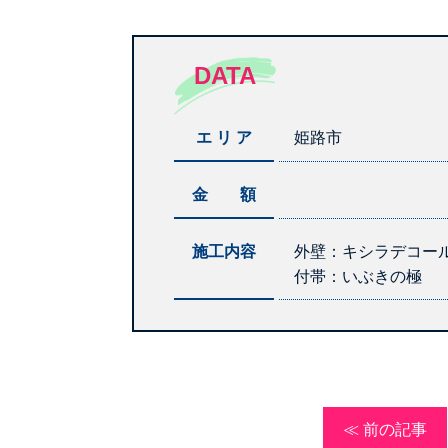
DATA
エ リ ア
姫路市
金 額
施工内容
外壁：キシラデコー
付帯：いぶきの極
≪ 前の記事