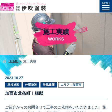
施工実績
WORKS
HOME
施工実績
2023.10.27
屋根塗装
外壁塗装
洋風建築
エリア：加西市
加西市北条町Ⅰ様邸
ご紹介からのお問合せで工事のご依頼をいただきました。施