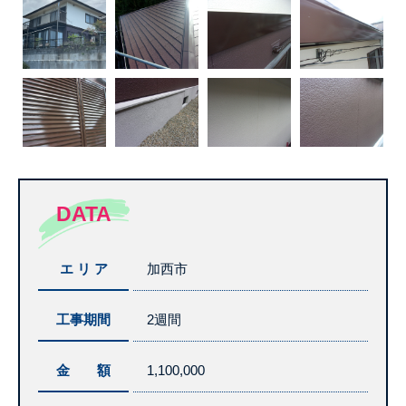
DATA
エ リ ア
加西市
工事期間
2週間
金 額
1,100,000