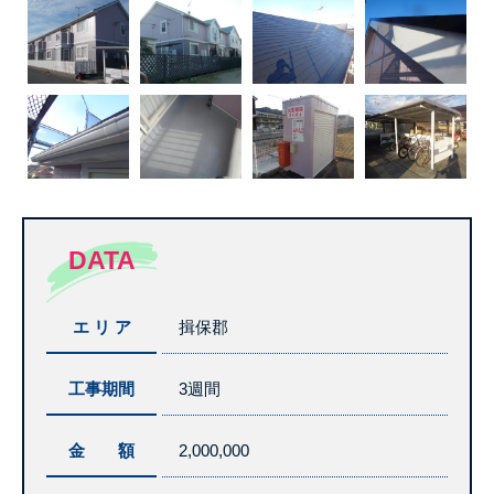
DATA
エ リ ア
揖保郡
工事期間
3週間
金 額
2,000,000