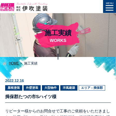
施工実績
WORKS
HOME
施工実績
2022.12.16
屋根塗装
外壁塗装
大型物件
洋風建築
エリア：揖保郡
揖保郡たつの市Sハイツ様
リピーター様からのお問合せで工事のご依頼をいただきまし