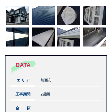
DATA
エ リ ア
加西市
工事期間
2週間
金 額