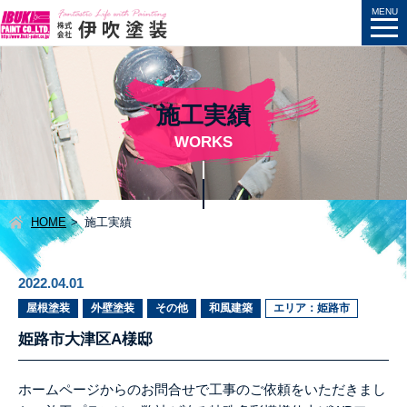
施工実績
WORKS
HOME
施工実績
2022.04.01
屋根塗装
外壁塗装
その他
和風建築
エリア：姫路市
姫路市大津区A様邸
ホームページからのお問合せで工事のご依頼をいただきまし