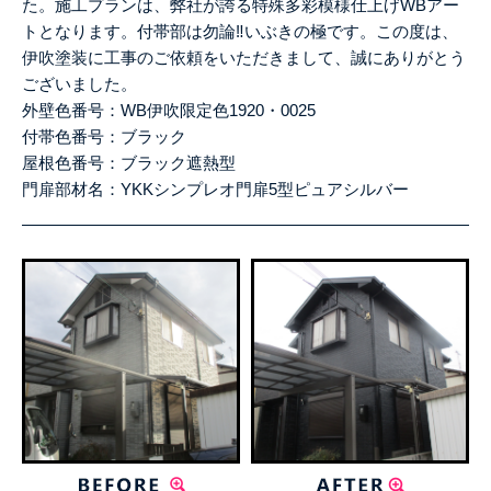
た。施工プランは、弊社が誇る特殊多彩模様仕上げ
WB
アー
トとなります。付帯部は勿論‼いぶきの極です。この度は、
伊吹塗装に工事のご依頼をいただきまして、誠にありがとう
ございました。
外壁色番号：WB伊吹限定色
1920
・
0025
付帯色番号：ブラック
屋根色番号：ブラック遮熱型
門扉部材名：YKKシンプレオ門扉5型ピュアシルバー