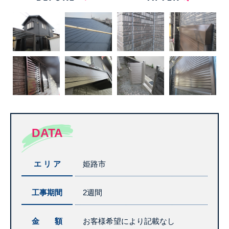
DATA
エ リ ア
姫路市
工事期間
2週間
金 額
お客様希望により記載なし