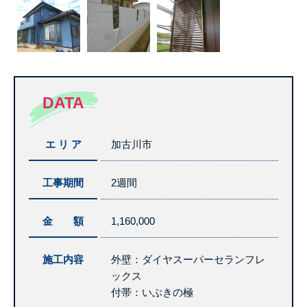
DATA
エ リ ア
加古川市
工事期間
2週間
金 額
1,160,000
施工内容
外壁：ダイヤスーパーセランフレ
ックス
付帯：いぶきの極