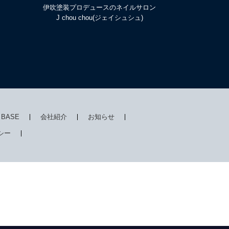
伊吹塗装プロデュースのネイルサロン
J chou chou(ジェイシュシュ)
I BASE
会社紹介
お知らせ
シー