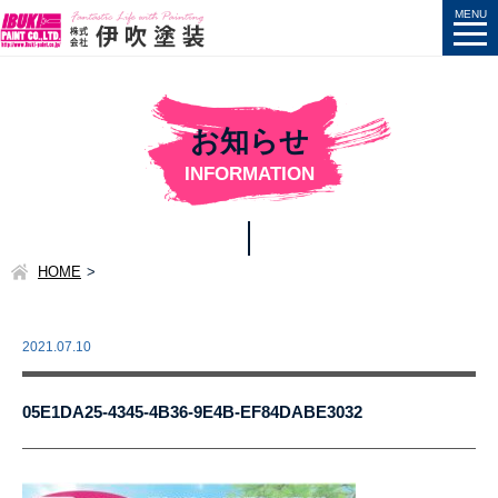
お知らせ
INFORMATION
HOME
2021.07.10
05E1DA25-4345-4B36-9E4B-EF84DABE3032