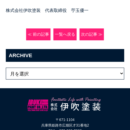
株式会社伊吹塗装 代表取締役 苧玉優一
≪ 前の記事
一覧へ戻る
次の記事 ≫
ARCHIVE
〒671-1104
兵庫県姫路市広畑区才31番地2