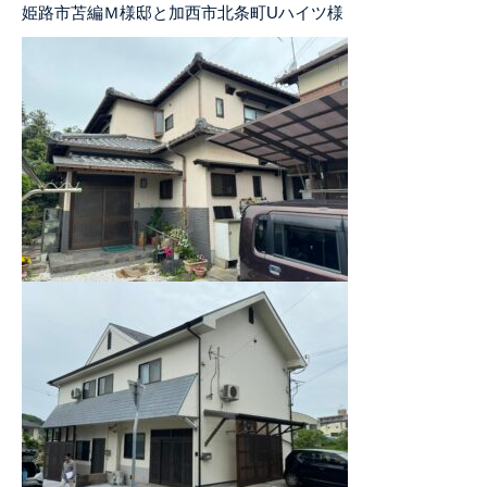
姫路市苫編Ｍ様邸と加西市北条町Uハイツ様