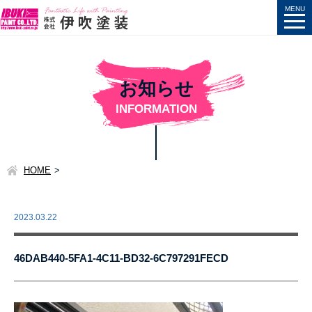
お知らせ
INFORMATION
HOME
2023.03.22
46DAB440-5FA1-4C11-BD32-6C797291FECD