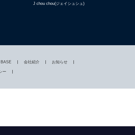
J chou chou(ジェイシュシュ)
I BASE
会社紹介
お知らせ
シー