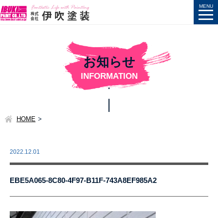
お知らせ
INFORMATION
HOME
2022.12.01
EBE5A065-8C80-4F97-B11F-743A8EF985A2