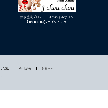
伊吹塗装プロデュースのネイルサロン
J chou chou(ジェイシュシュ)
I BASE
会社紹介
お知らせ
シー