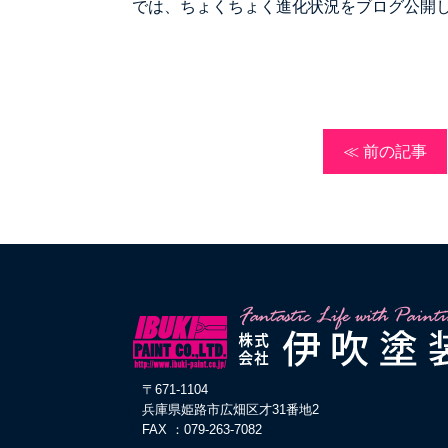
では、ちょくちょく進化状況をブログ公開
≪ 前の記事
〒671-1104
兵庫県姫路市広畑区才31番地2
FAX ：079-263-7082